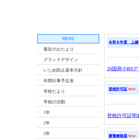
MENU
令和８年度 上越
最近のおたより
グランドデザイン
26国府小R8グ
いじめ防止基本方針
年間行事予定表
登校許可証
NEW
学校だより
学校の活動
1年
登校許可証明書.
2年
3年
療養解除届
NEW