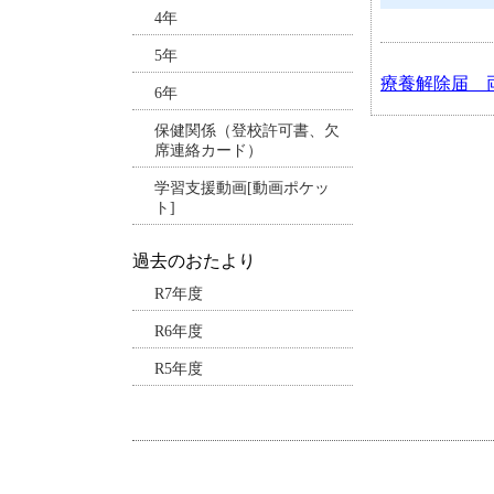
4年
5年
療養解除届 両面
6年
保健関係（登校許可書、欠
席連絡カード）
学習支援動画[動画ポケッ
ト]
過去のおたより
R7年度
R6年度
R5年度